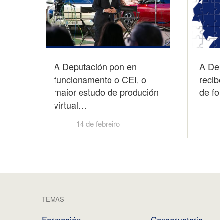
A Deputación pon en
A De
funcionamento o CEI, o
recib
maior estudo de produción
de f
virtual…
14 de febreiro
TEMAS
Formación
Conservatorio