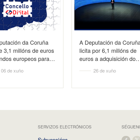
putación da Coruña
A Deputación da Coruñ
e 3,1 millóns de euros
licita por 6,1 millóns de
ondos europeos para…
euros a adquisición do
06 de xuño
26 de xuño
SERVIZOS ELECTRÓNICOS
SÉGUENO
Subvencións