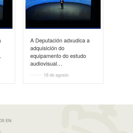
a
A Deputación adxudica a
adquisición do
…
equipamento do estudo
audiovisual…
18 de agosto
S EN: