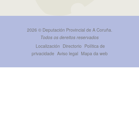
2026 ©
Deputación Provincial de A Coruña
.
Todos os dereitos reservados
Localización
Directorio
Política de
privacidade
Aviso legal
Mapa da web