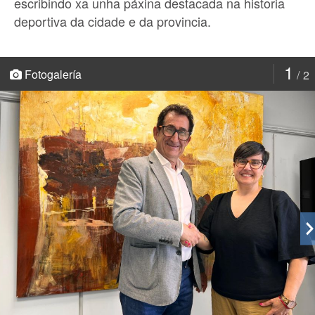
escribindo xa unha páxina destacada na historia
deportiva da cidade e da provincia.
1
Fotogalería
2