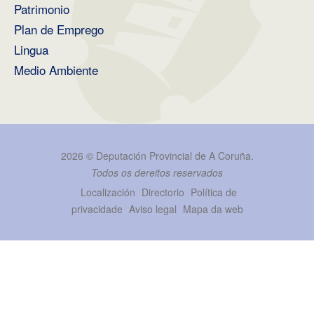
Patrimonio
Plan de Emprego
Lingua
Medio Ambiente
2026 ©
Deputación Provincial de A Coruña
.
Todos os dereitos reservados
Localización
Directorio
Política de
privacidade
Aviso legal
Mapa da web