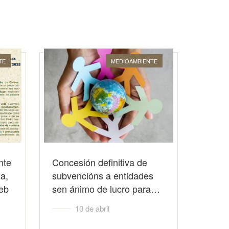
TE
MEDIOAMBIENTE
nte
Concesión definitiva de
a,
subvencións a entidades
eb
sen ánimo de lucro para…
10 de abril