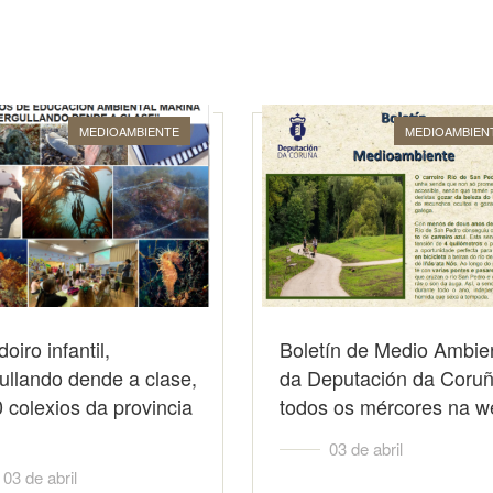
MEDIOAMBIENTE
MEDIOAMBIEN
oiro infantil,
Boletín de Medio Ambie
ullando dende a clase,
da Deputación da Coruñ
 colexios da provincia
todos os mércores na w
03 de abril
03 de abril