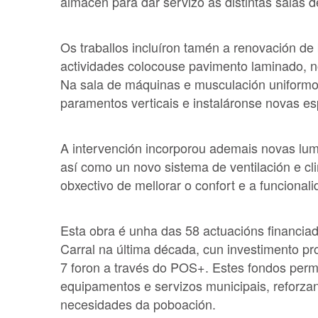
almacén para dar servizo ás distintas salas d
Os traballos incluíron tamén a renovación de
actividades colocouse pavimento laminado, nov
Na sala de máquinas e musculación uniformo
paramentos verticais e instaláronse novas es
A intervención incorporou ademais novas lumi
así como un novo sistema de ventilación e cli
obxectivo de mellorar o confort e a funcionali
Esta obra é unha das 58 actuacións financia
Carral na última década, cun investimento pr
7 foron a través do POS+. Estes fondos permit
equipamentos e servizos municipais, reforza
necesidades da poboación.