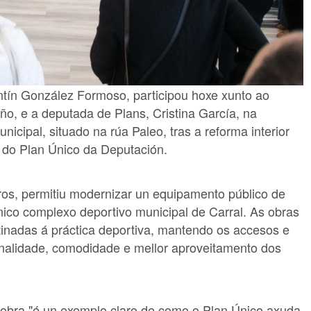
tín González Formoso, participou hoxe xunto ao
ño, e a deputada de Plans, Cristina García, na
icipal, situado na rúa Paleo, tras a reforma interior
 do Plan Único da Deputación.
ros, permitiu modernizar un equipamento público de
único complexo deportivo municipal de Carral. As obras
stinadas á práctica deportiva, mantendo os accesos e
onalidade, comodidade e mellor aproveitamento dos
 obra "é un exemplo claro de como o Plan Único axuda