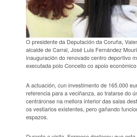
O presidente da Deputación da Coruña, Valen
alcalde de Carral, José Luis Fernández Mouri
inauguración do renovado centro deportivo mun
executada polo Concello co apoio económico
A actuación, cun investimento de 165.000 eu
referencia para a veciñanza, ao tratarse do 
centráronse na mellora interior das salas de
os vestiarios existentes, pero gañando funci
espazos.
Durante a visita, Formoso destacou que esta