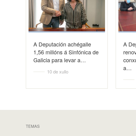
A Deputación achégalle
A De
1,56 millóns á Sinfónica de
reno
Galicia para levar a…
conx
a…
10 de xullo
TEMAS