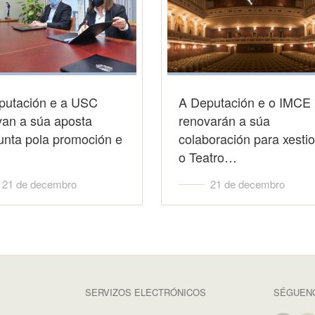
putación e a USC
A Deputación e o IMCE
van a súa aposta
renovarán a súa
unta pola promoción e
colaboración para xesti
o Teatro…
21 de decembro
21 de decembro
SERVIZOS ELECTRÓNICOS
SÉGUENO