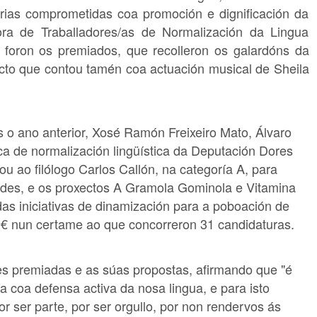
torias comprometidas coa promoción e dignificación da
ora de Traballadores/as de Normalización da Lingua
foron os premiados, que recolleron os galardóns da
cto que contou tamén coa actuación musical de Sheila
o ano anterior, Xosé Ramón Freixeiro Mato, Álvaro
ica de normalización lingüística da Deputación Dores
u ao filólogo Carlos Callón, na categoría A, para
ades, e os proxectos A Gramola Gominola e Vitamina
das iniciativas de dinamización para a poboación de
0€ nun certame ao que concorreron 31 candidaturas.
des premiadas e as súas propostas, afirmando que "é
a coa defensa activa da nosa lingua, e para isto
r ser parte, por ser orgullo, por non rendervos ás