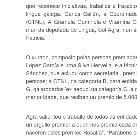
que recoñece iniciativas, traballos e traxec
lingua galega. Carlos Callón, a Coordinad
(CTNL), A Gramola Gominola e Vitamina G 
man da deputada de Lingua, Sol Agra, nun a
Patricia.
O xurado, composto polas persoas premiadas 
López García e Irma Silva Hervella. e a técn
Sánchez, que actuou como secretaria , premio
persoas; a CTNL, na categoría B, para entid
G, galardoados 'ex aequo' na categoría C, a 
menor idade, que reciben un premio de 5.00
Agra salientou o traballo de todas as entida
un orgullo premiar a quen nos premia cada dí
naceron estes premios Rosalía". "Parabéns po