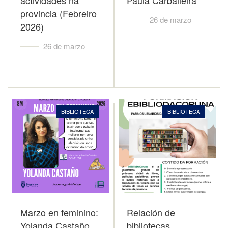
actividades na
Paula Carballeira
provincia (Febreiro
26 de marzo
2026)
26 de marzo
BIBLIOTECA
BIBLIOTECA
Marzo en feminino:
Relación de
Yolanda Castaño
bibliotecas