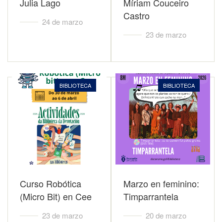
Julia Lago
Míriam Couceiro
Castro
24 de marzo
23 de marzo
BIBLIOTECA
BIBLIOTECA
Curso Robótica
Marzo en feminino:
(Micro Bit) en Cee
Timparrantela
23 de marzo
20 de marzo