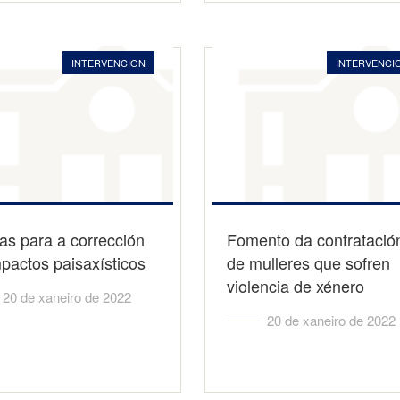
INTERVENCION
INTERVENCI
as para a corrección
Fomento da contratació
pactos paisaxísticos
de mulleres que sofren
violencia de xénero
20 de xaneiro de 2022
20 de xaneiro de 2022