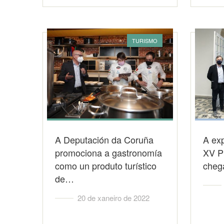
TURISMO
A Deputación da Coruña
A exp
promociona a gastronomía
XV P
como un produto turístico
cheg
de…
20 de xaneiro de 2022