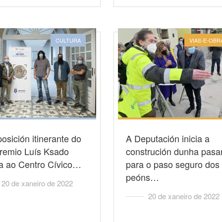
CULTURA
VIAS-E-OBR
osición itinerante do
A Deputación inicia a
remio Luís Ksado
construción dunha pasa
a ao Centro Cívico…
para o paso seguro dos
peóns…
20 de xaneiro de 2022
20 de xaneiro de 2022