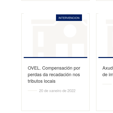
INTERVENCION
OVEL. Compensación por
Axud
perdas da recadación nos
de im
tributos locais
20 de xaneiro de 2022