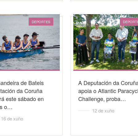
DEPORTES
DEPORT
Bandeira de Bateis
A Deputación da Coruñ
tación da Coruña
apoia o Atlantic Paracyc
rá este sábado en
Challenge, proba…
s o…
12 de xuño
16 de xuño