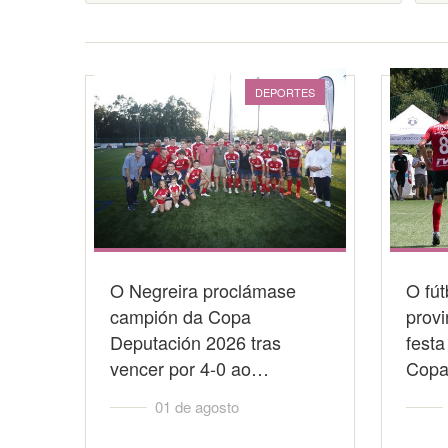
DEPORTES
O Negreira proclámase
O fút
campión da Copa
provi
Deputación 2026 tras
festa
vencer por 4-0 ao…
Cop
01 de agosto