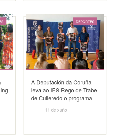
ES
DEPORTES
a
A Deputación da Coruña
ling
leva ao IES Rego de Trabe
de Culleredo o programa…
11 de xuño