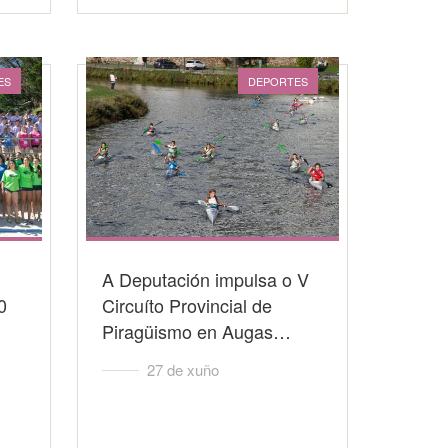
ES
DEPORTES
A Deputación impulsa o V
0
Circuíto Provincial de
Piragüismo en Augas…
27 de xuño