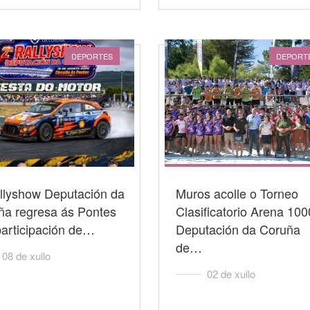
DEPORTES
DEPORT
llyshow Deputación da
Muros acolle o Torneo
ña regresa ás Pontes
Clasificatorio Arena 100
participación de…
Deputación da Coruña
de…
08 de xullo
02 de xullo