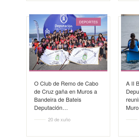
DEPORTES
O Club de Remo de Cabo
A II 
de Cruz gaña en Muros a
Depu
Bandeira de Bateis
reuni
Deputación…
Muro
20 de xuño