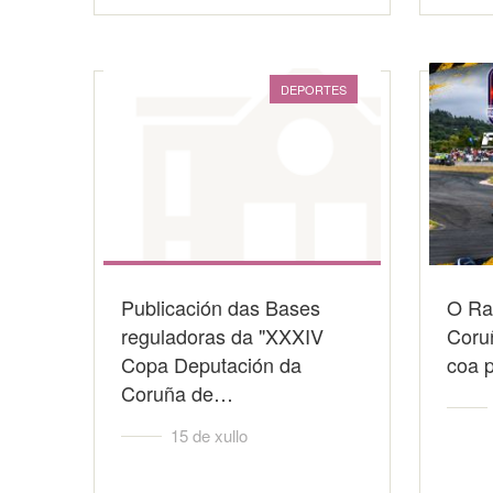
DEPORTES
Publicación das Bases
O Ra
reguladoras da "XXXIV
Coru
Copa Deputación da
coa 
Coruña de…
15 de xullo