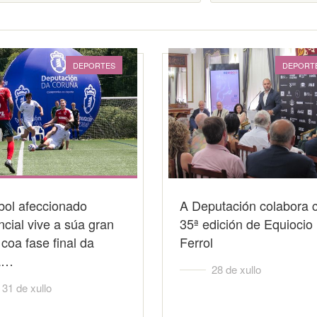
DEPORTES
DEPORT
bol afeccionado
A Deputación colabora 
ncial vive a súa gran
35ª edición de Equiocio
 coa fase final da
Ferrol
a…
28 de xullo
31 de xullo