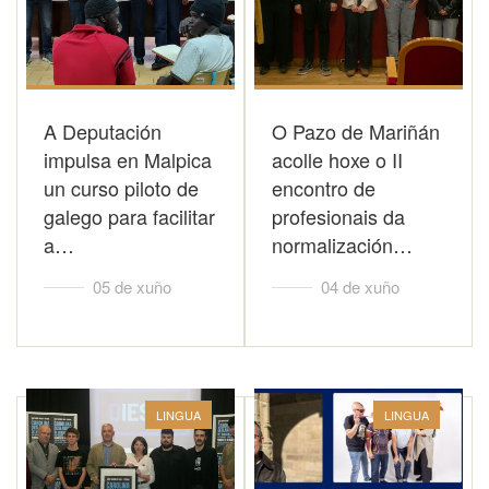
A Deputación
O Pazo de Mariñán
impulsa en Malpica
acolle hoxe o II
un curso piloto de
encontro de
galego para facilitar
profesionais da
a…
normalización…
05 de xuño
04 de xuño
LINGUA
LINGUA