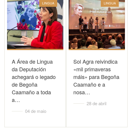
LINGUA
LINGUA
A Área de Lingua
Sol Agra reivindica
da Deputación
«mil primaveras
achegará o legado
máis» para Begoña
de Begoña
Caamaño e a
Caamaño a toda
nosa…
a…
28 de abril
04 de maio