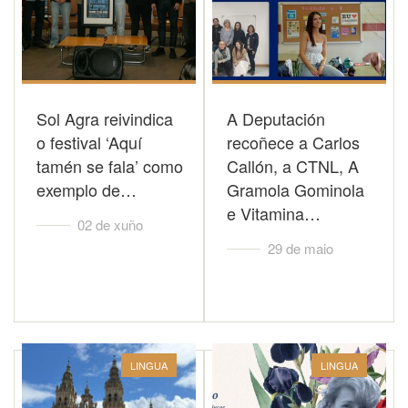
Sol Agra reivindica
A Deputación
o festival ‘Aquí
recoñece a Carlos
tamén se fala’ como
Callón, a CTNL, A
exemplo de…
Gramola Gominola
e Vitamina…
02 de xuño
29 de maio
LINGUA
LINGUA