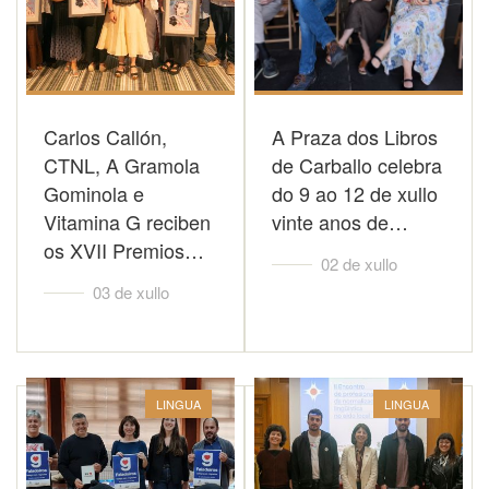
Carlos Callón,
A Praza dos Libros
CTNL, A Gramola
de Carballo celebra
Gominola e
do 9 ao 12 de xullo
Vitamina G reciben
vinte anos de…
os XVII Premios…
02 de xullo
03 de xullo
LINGUA
LINGUA