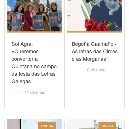
Sol Agra:
Begoña Caamaño -
«Queremos
As letras das Circes
converter a
e as Morganas
Quintana no campo
10 de maio
da festa das Letras
Galegas…
11 de maio
LINGUA
LINGUA