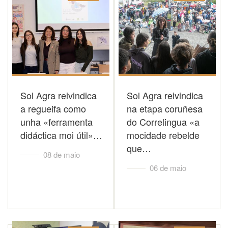
Sol Agra reivindica
Sol Agra reivindica
a regueifa como
na etapa coruñesa
unha «ferramenta
do Correlingua «a
didáctica moi útil»…
mocidade rebelde
que…
08 de maio
06 de maio