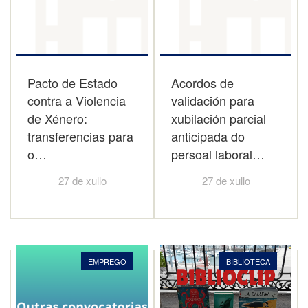
Pacto de Estado
Acordos de
contra a Violencia
validación para
de Xénero:
xubilación parcial
transferencias para
anticipada do
o…
persoal laboral…
27 de xullo
27 de xullo
EMPREGO
BIBLIOTECA