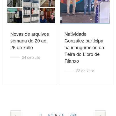
Novas de arquivos
Natividade
semana do 20 ao
González participa
26 de xullo
na inauguración da
Feira do Libro de
24 de xullo
Rianxo
23 de xullo
...
...
1
4
5
6
7
8
768