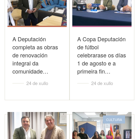
A Deputación
A Copa Deputación
completa as obras
de fútbol
de renovación
celebrarase os días
integral da
1 de agosto e a
comunidade…
primeira fin…
24 de xullo
24 de xullo
CULTURA