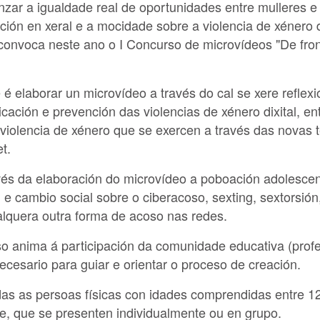
nzar a igualdade real de oportunidades entre mulleres
ción en xeral e a mocidade sobre a violencia de xénero d
 convoca neste ano o
I Concurso de microvídeos "De fron
é elaborar un microvídeo a través do cal se xere reflexi
ficación e
prevención das violencias de xénero dixital
, e
violencia de xénero que se exercen a través das novas 
t.
vés da elaboración do microvídeo a poboación adolescen
n e cambio social sobre o
ciberacoso, sexting, sextorsión
lquera outra forma de acoso nas redes.
 anima á participación da comunidade educativa (profe
ecesario para guiar e orientar o proceso de creación.
das as persoas físicas con idades comprendidas entre
1
e, que se presenten individualmente ou en grupo.