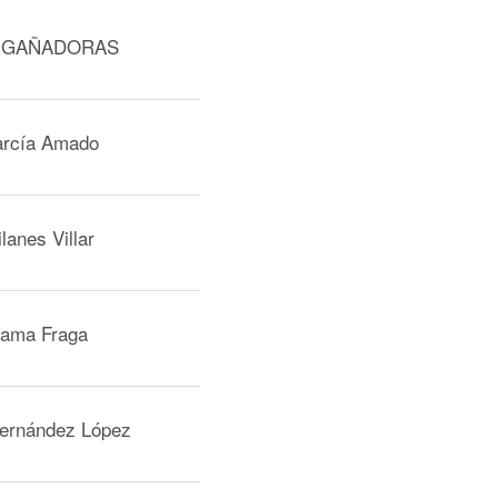
 GAÑADORAS
arcía Amado
ilanes Villar
Rama Fraga
nández López