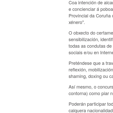
Coa intención de alca
e concienciar á poboa
Provincial da Coruña
xénero"
.
O obxecto do certame 
sensibilización, identi
todas as condutas de 
sociais e/ou en Interne
Preténdese que a tra
reflexión, mobilizació
shaming, doxing
ou ca
Así mesmo, o concurso
contorna) como piar n
Poderán participar to
calquera nacionalidad