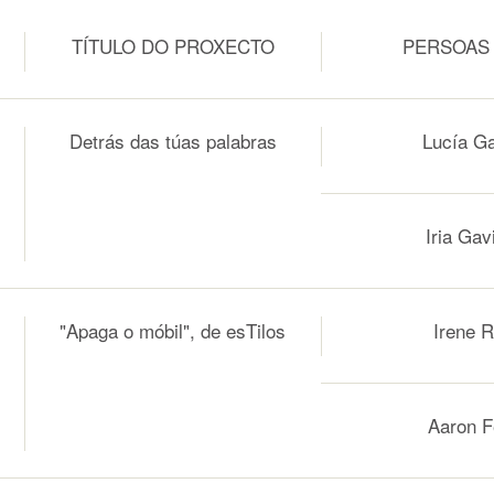
TÍTULO DO PROXECTO
PERSOAS
Detrás das túas palabras
Lucía G
Iria Gav
"Apaga o móbil", de esTilos
Irene 
Aaron Fer