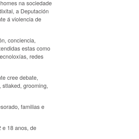
 e homes na sociedade
ixital, a Deputación
te á violencia de
ón, conciencia,
ntendidas estas como
tecnoloxías, redes
te cree debate,
, stlaked, grooming,
sorado, familias e
2 e 18 anos
, de