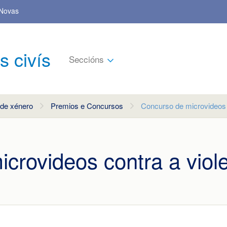
Novas
s civís
Seccións
 de xénero
Premios e Concursos
Concurso de microvideos c
crovideos contra a viol