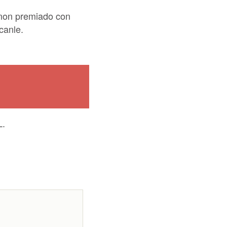
, non premiado con
canle.
L.