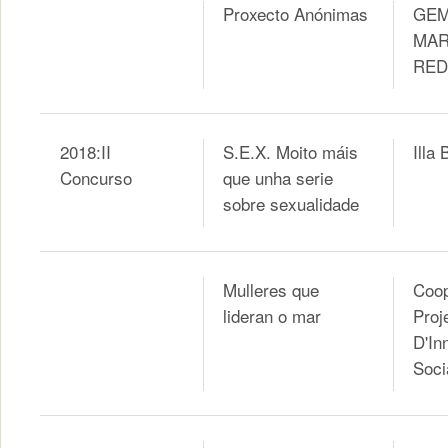
Proxecto Anónimas
GE
MA
RE
2018:II
S.E.X. Moito máis
Illa
Concurso
que unha serie
sobre sexualidade
Mulleres que
Coop
lideran o mar
Proj
D'In
Soci