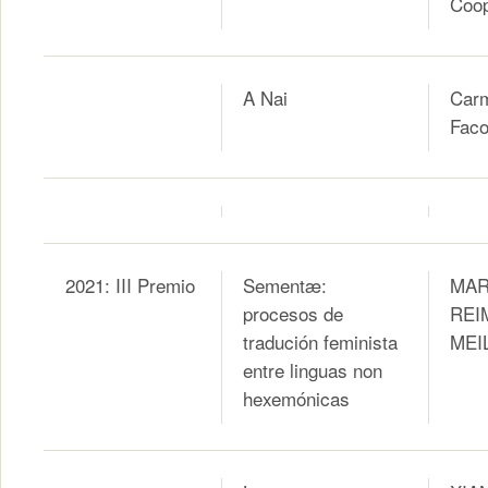
Coo
A Nai
Car
Faco
2021: III Premio
Sementæ:
MAR
procesos de
REI
tradución feminista
MEI
entre linguas non
hexemónicas