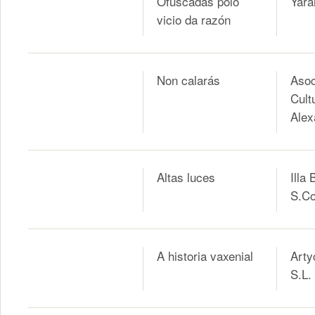
Ofuscadas polo
Yara
vicio da razón
Non calarás
Asoc
Cult
Alex
Altas luces
Illa 
S.Co
A historia vaxenial
Arty
S.L.