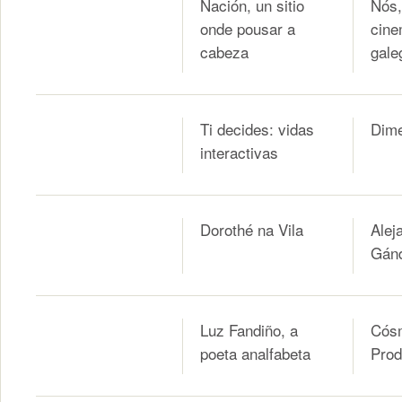
Nación, un sitio
Nós,
onde pousar a
cine
cabeza
gale
Ti decides: vidas
Dime
interactivas
Dorothé na Vila
Alej
Gánd
Luz Fandiño, a
Cós
poeta analfabeta
Prod