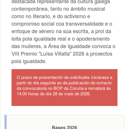
destacada representante da cultura galega
contemporánea, tanto no ámbito musical
como no literario, e do activismo e
compromiso social coa transversalidade e o
enfoque de xénero na súa escrita, a prol da
loita pola igualdade real e o apoderamento
das mulleres, a Área de Igualdade convoca o
VIII Premio "Luísa Villalta" 2026 a proxectos
pola igualdade.
O prazo de presentación de solicitudes iniciarase a
partir do día seguinte ao da publicación do extracto
da convocatoria no BOP da Coruña e rematará ás
14:00 horas do día 28 de maio de 2026.
Bases 2026