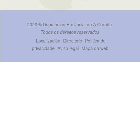
2026 ©
Deputación Provincial de A Coruña
.
Todos os dereitos reservados
Localización
Directorio
Política de
privacidade
Aviso legal
Mapa da web