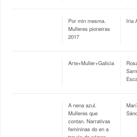
Por min mesma.
Iria
Mulleres pioneiras
2017
Arte+Muller+Galicia
Rosa
Sarm
Esca
A nena azul.
Marí
Mulleres que
Sán
contan. Narrativas
femininas do en a
través da cámar