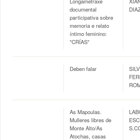
Longametraxe
XIA
documental
DIA
participativa sobre
memoria e relato
íntimo feminino:
"CRÍAS"
Deben falar
SILV
FER
RO
As Mapoulas.
LAB
Mulleres libres de
ESC
Monte Alto/As
S.C
Atochas, casas