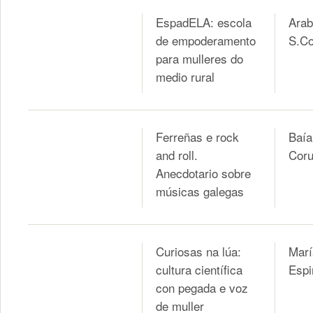
EspadELA: escola
Arab
de empoderamento
S.Co
para mulleres do
medio rural
Ferreñas e rock
Baía
and roll.
Coru
Anecdotario sobre
músicas galegas
Curiosas na lúa:
Marí
cultura científica
Espi
con pegada e voz
de muller