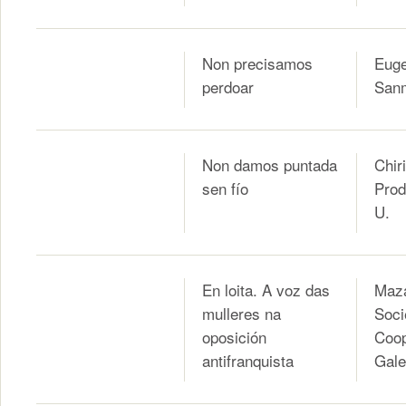
Non precisamos
Euge
perdoar
Sanm
Non damos puntada
Chir
sen fío
Prod
U.
En loita. A voz das
Maza
mulleres na
Soci
oposición
Coop
antifranquista
Gale