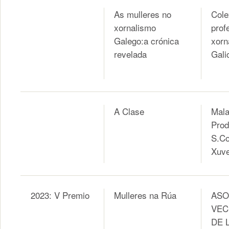
As mulleres no
Cole
xornalismo
prof
Galego:a crónica
xorn
revelada
Gali
A Clase
Mala
Prod
S.Co
Xuve
2023: V Premio
Mulleres na Rúa
ASO
VEC
DE 