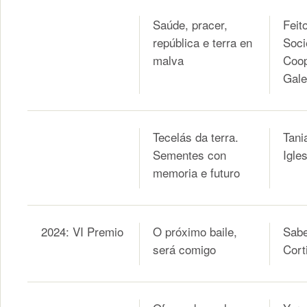
Saúde, pracer,
Feit
república e terra en
Soci
malva
Coop
Gal
Tecelás da terra.
Tani
Sementes con
Igle
memoria e futuro
2024: VI Premio
O próximo baile,
Sabe
será comigo
Cort