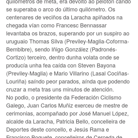
quilómetros de meta, era devolto ao pelotón cando
se superaba o arco do último quilómetro. Os
centenares de veciños da Laracha apiñados na
chegada vían como Francesc Bennassar
levantaba os brazos, superando por un suspiro ao
uruguaio Thomas Silva (Previley-Maglia-Coforma-
Bembibre), sendo Iñigo González (Padronés-
Cortizo) terceiro, dentro dunha volata onde se
producía unha fea caída con Steven Bayona
(Previley-Maglia) e Mario Villarino (Lasal Cociñas-
Louriña) saíndo peor parados, aínda que podendo
cruzar a meta tras uns minutos de atención.
No podio, o presidente da Federación Ciclismo
Galego, Juan Carlos Muñiz exerceu de mestre de
cerimonias, acompañado por José Manuel López,
alcalde da Laracha, Patricia Bello, concelleira de
Deportes deste concello, e Jesús Rama e
Francisco Boquete, concelleiros de Cerceda de