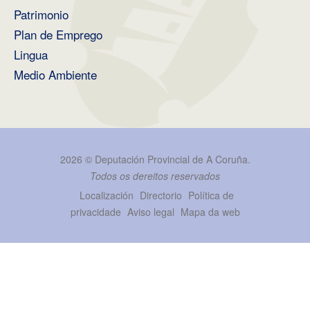
Patrimonio
Plan de Emprego
Lingua
Medio Ambiente
2026 ©
Deputación Provincial de A Coruña
.
Todos os dereitos reservados
Localización
Directorio
Política de
privacidade
Aviso legal
Mapa da web