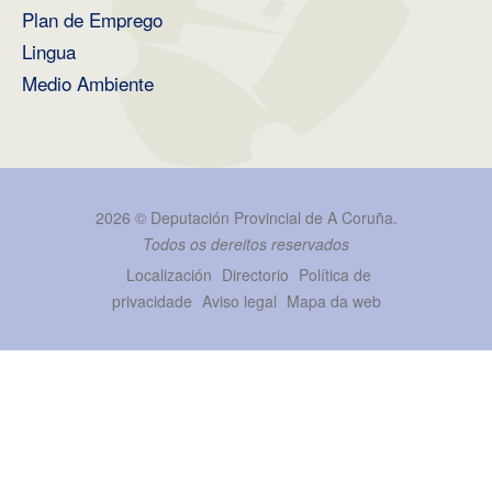
Plan de Emprego
Lingua
Medio Ambiente
2026 ©
Deputación Provincial de A Coruña
.
Todos os dereitos reservados
Localización
Directorio
Política de
privacidade
Aviso legal
Mapa da web