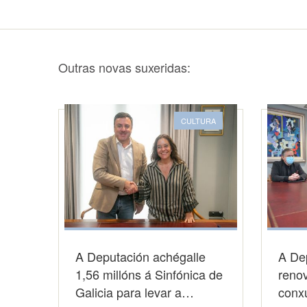
Outras novas suxeridas:
CULTURA
A Deputación achégalle
A De
1,56 millóns á Sinfónica de
reno
Galicia para levar a…
conx