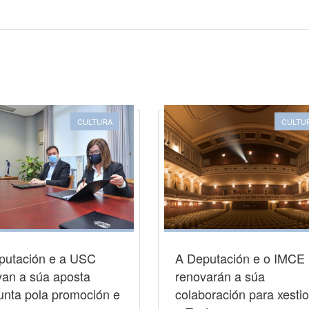
CULTURA
CULTU
putación e a USC
A Deputación e o IMCE
van a súa aposta
renovarán a súa
unta pola promoción e
colaboración para xesti