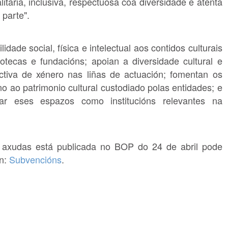
itaria, inclusiva, respectuosa coa diversidade e atenta
 parte".
idade social, física e intelectual aos contidos culturais
iotecas e fundacións; apoian a diversidade cultural e
ectiva de xénero nas liñas de actuación; fomentan os
 ao patrimonio cultural custodiado polas entidades; e
ar eses espazos como institucións relevantes na
as axudas está publicada no BOP do 24 de abril pode
ón:
Subvencións
.