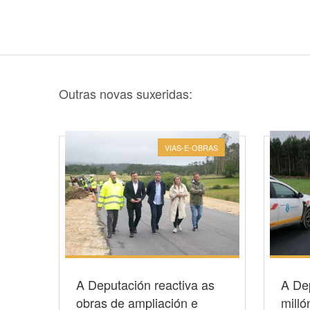
Outras novas suxeridas:
VIAS-E-OBRAS
A Deputación reactiva as
A De
obras de ampliación e
milló