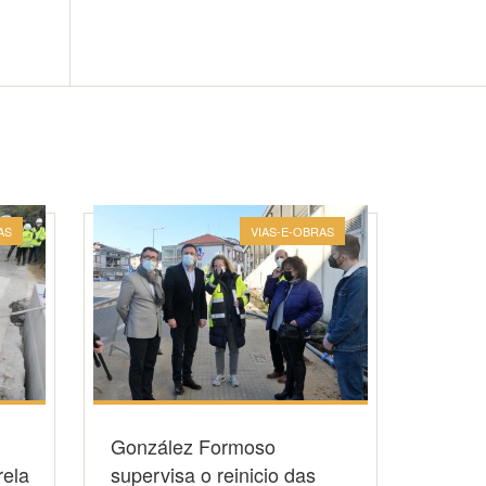
AS
VIAS-E-OBRAS
González Formoso
rela
supervisa o reinicio das