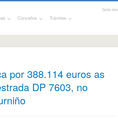
Sede elec
as
Concellos
Trámites
a por 388.114 euros as
estrada DP 7603, no
urniño