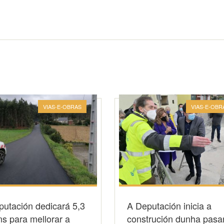
VIAS-E-OBRAS
VIAS-E-OBR
putación dedicará 5,3
A Deputación inicia a
ns para mellorar a
construción dunha pasa