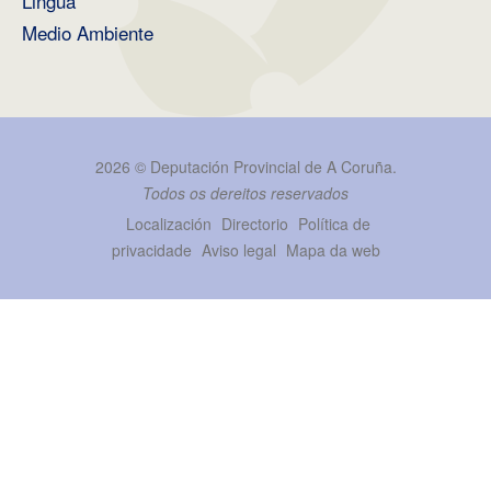
Lingua
Medio Ambiente
2026 ©
Deputación Provincial de A Coruña
.
Todos os dereitos reservados
Localización
Directorio
Política de
privacidade
Aviso legal
Mapa da web