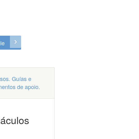
le
sos. Guías e
entos de apoio.
táculos