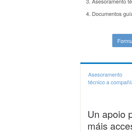
Asesoramento té
Documentos guí
Formu
Asesoramento
técnico a compañí
Un apoio p
máis acce