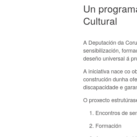
Un programa
Cultural
A Deputación da Cor
sensibilización, form
deseño universal á pr
A iniciativa nace co 
construción dunha ofe
discapacidade e garan
O proxecto estrutúrase
Encontros de sen
Formación