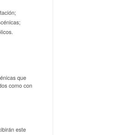
tación;
scénicas;
licos.
cénicas que
ados como con
ibirán este