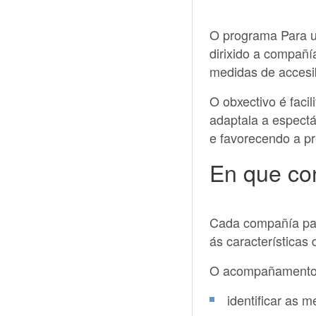
O programa Para u
dirixido a compañí
medidas de accesib
O obxectivo é facil
adaptala a espectá
e favorecendo a pr
En que co
Cada compañía par
ás características 
O acompañamento 
identificar as 