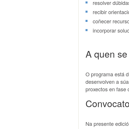
resolver dúbida
recibir orienta
coñecer recurso
incorporar solu
A quen se 
O programa está di
desenvolven a súa 
proxectos en fase 
Convocato
Na presente edició