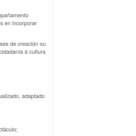
ompañamento
os en incorporar
fases de creación ou
cidadanía á cultura
ualizado, adaptado
ctáculo;