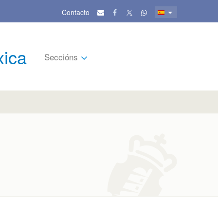
Contacto
xica
Seccións