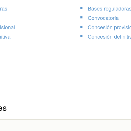
ras
Bases reguladora
Convocatoria
isional
Concesión provisi
itiva
Concesión definiti
es