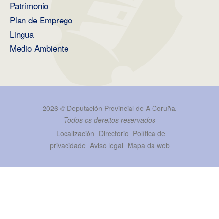
Patrimonio
Plan de Emprego
Lingua
Medio Ambiente
2026 ©
Deputación Provincial de A Coruña
.
Todos os dereitos reservados
Localización
Directorio
Política de
privacidade
Aviso legal
Mapa da web