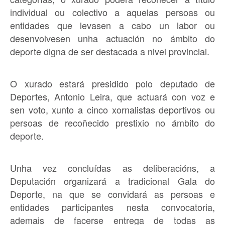
individual ou colectivo a aquelas persoas ou
entidades que levasen a cabo un labor ou
desenvolvesen unha actuación no ámbito do
deporte digna de ser destacada a nivel provincial.
O xurado estará presidido polo deputado de
Deportes, Antonio Leira, que actuará con voz e
sen voto, xunto a cinco xornalistas deportivos ou
persoas de recoñecido prestixio no ámbito do
deporte.
Unha vez concluídas as deliberacións, a
Deputación organizará a tradicional Gala do
Deporte, na que se convidará as persoas e
entidades participantes nesta convocatoria,
ademais de facerse entrega de todas as