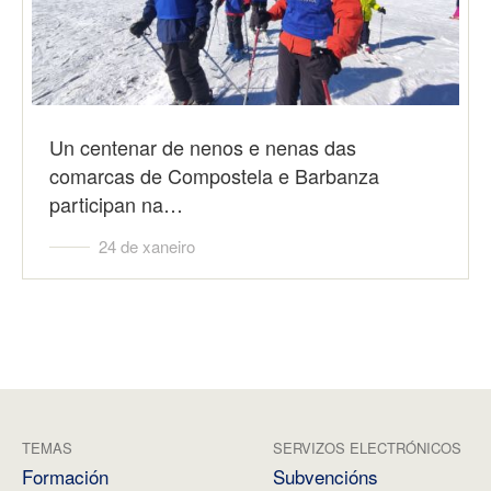
Un centenar de nenos e nenas das
comarcas de Compostela e Barbanza
participan na…
24 de xaneiro
TEMAS
SERVIZOS ELECTRÓNICOS
Formación
Subvencións