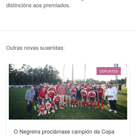
distincións aos premiados.
Outras novas suxeridas:
DEPORTES
O Negreira proclámase campión da Copa