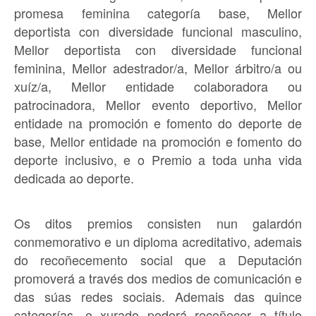
promesa feminina categoría base, Mellor
deportista con diversidade funcional masculino,
Mellor deportista con diversidade funcional
feminina, Mellor adestrador/a, Mellor árbitro/a ou
xuíz/a, Mellor entidade colaboradora ou
patrocinadora, Mellor evento deportivo, Mellor
entidade na promoción e fomento do deporte de
base, Mellor entidade na promoción e fomento do
deporte inclusivo, e o Premio a toda unha vida
dedicada ao deporte.
Os ditos premios consisten nun galardón
conmemorativo e un diploma acreditativo, ademais
do recoñecemento social que a Deputación
promoverá a través dos medios de comunicación e
das súas redes sociais. Ademais das quince
categorías, o xurado poderá recoñecer a título