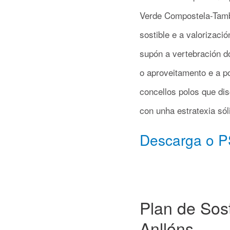
Verde Compostela-Tambr
sostible e a valorizaci
supón a vertebración do
o aproveitamento e a p
concellos polos que di
con unha estratexia sól
Descarga o P
Plan de Sost
Anllóns