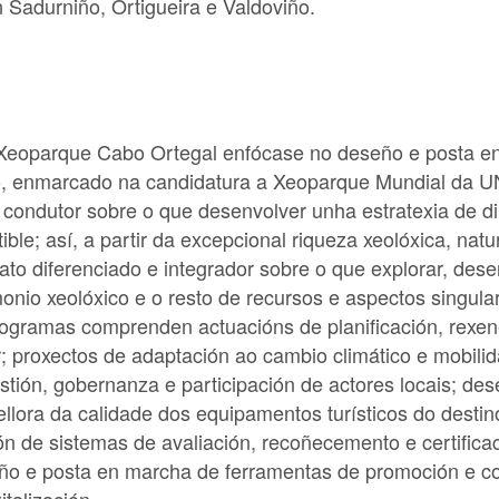
Sadurniño, Ortigueira e Valdoviño.
Xeoparque Cabo Ortegal enfócase no deseño e posta e
ado, enmarcado na candidatura a Xeoparque Mundial da
condutor sobre o que desenvolver unha estratexia de d
le; así, a partir da excepcional riqueza xeolóxica, natur
elato diferenciado e integrador sobre o que explorar, de
monio xeolóxico e o resto de recursos e aspectos singula
ogramas comprenden actuacións de planificación, rexene
r; proxectos de adaptación ao cambio climático e mobilid
stión, gobernanza e participación de actores locais; d
ellora da calidade dos equipamentos turísticos do destin
n de sistemas de avaliación, recoñecemento e certifica
eño e posta en marcha de ferramentas de promoción e co