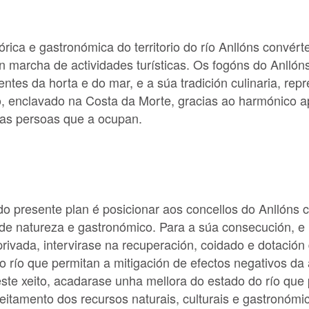
tórica e gastronómica do territorio do río Anllóns convér
n marcha de actividades turísticas. Os fogóns do Anllón
ientes da horta e do mar, e a súa tradición culinaria, rep
rio, enclavado na Costa da Morte, gracias ao harmónico 
n as persoas que a ocupan.
 do presente plan é posicionar aos concellos do Anllóns
 de natureza e gastronómico. Para a súa consecución, e
rivada, intervirase na recuperación, coidado e dotación 
 río que permitan a mitigación de efectos negativos da
este xeito, acadarase unha mellora do estado do río que 
eitamento dos recursos naturais, culturais e gastronómi