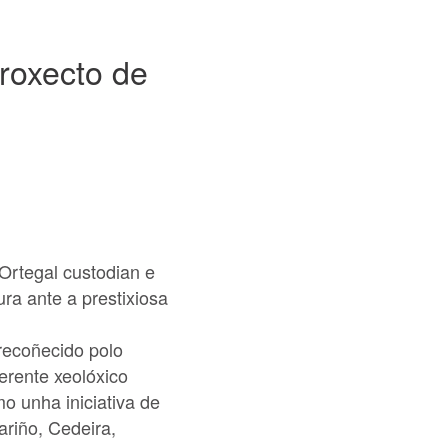
Proxecto de
Ortegal custodian e
ra ante a prestixiosa
recoñecido polo
erente xeolóxico
o unha iniciativa de
ariño, Cedeira,