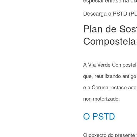
especial énfase na dix
Descarga o PSTD (PD
Plan de Sost
Compostela 
A Vía Verde Compostela
que, reutilizando antig
e a Coruña, estase aco
non motorizado.
O PSTD
O obxecto do presente p