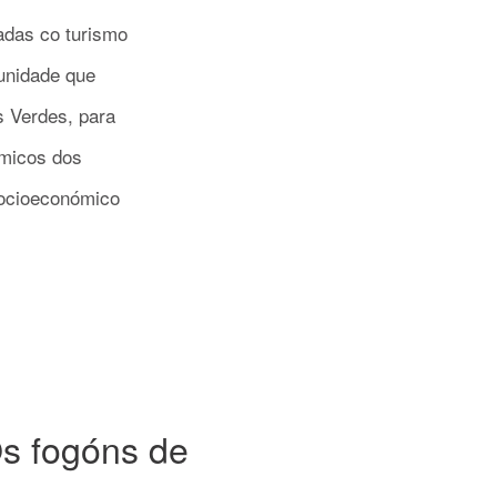
adas co turismo
tunidade que
s Verdes, para
ómicos dos
socioeconómico
Os fogóns de