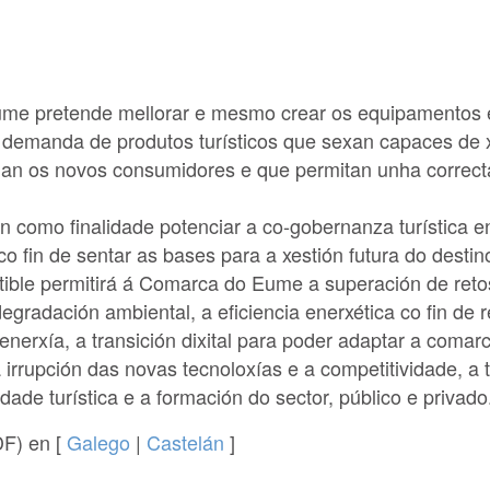
e pretende mellorar e mesmo crear os equipamentos e 
 demanda de produtos turísticos que sexan capaces de x
dan os novos consumidores e que permitan unha correcta
n como finalidade potenciar a co-gobernanza turística e
co fin de sentar as bases para a xestión futura do desti
stible permitirá á Comarca do Eume a superación de ret
egradación ambiental, a eficiencia enerxética co fin de 
erxía, a transición dixital para poder adaptar a comar
irrupción das novas tecnoloxías e a competitividade, a
dade turística e a formación do sector, público e privado
F) en [
Galego
|
Castelán
]