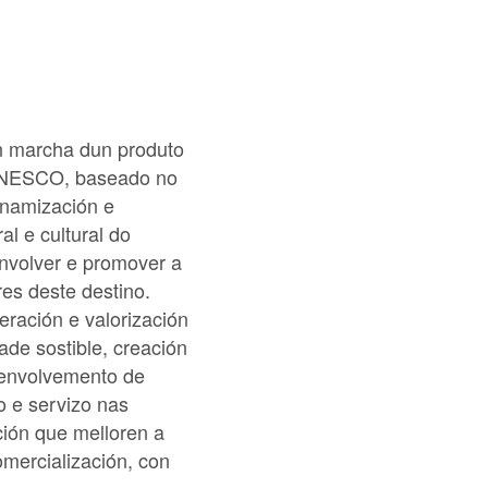
n marcha dun produto
 UNESCO, baseado no
inamización e
al e cultural do
senvolver e promover a
res deste destino.
ración e valorización
ade sostible, creación
esenvolvemento de
o e servizo nas
ción que melloren a
mercialización, con