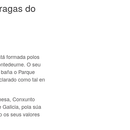
Fragas do
stá formada polos
Pontedeume. O seu
o baña o Parque
clarado como tal en
mesa, Conxunto
 Galicia, pola súa
o os seus valores