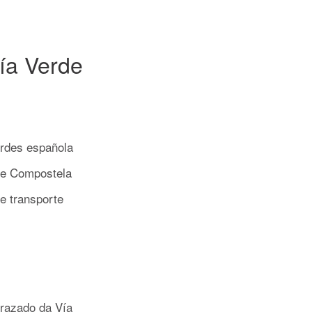
Vía Verde
erdes española
 de Compostela
e transporte
trazado da Vía