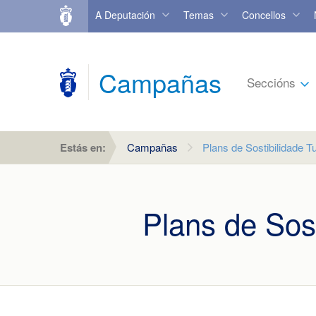
A Deputación
Temas
Concellos
Campañas
Seccións
Estás en:
Campañas
Plans de Sostibilidade T
Plans de Sost