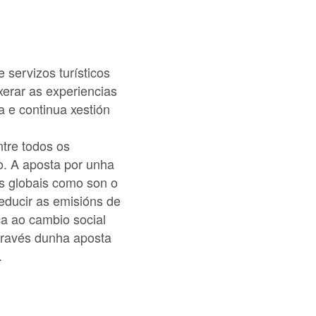
servizos turísticos
erar as experiencias
 e continua xestión
ntre todos os
no. A aposta por unha
os globais como son o
reducir as emisións de
ca ao cambio social
 través dunha aposta
.