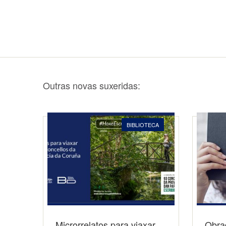
Outras novas suxeridas:
BIBLIOTECA
Microrrelatos para viaxar
Obrad