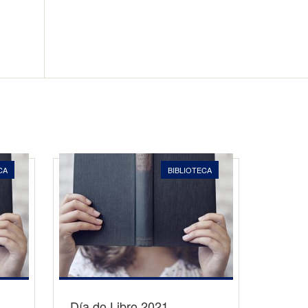
CA
BIBLIOTECA
a
Día do Libro 2021