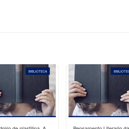
BIBLIOTECA
BIBLIOTE
oiro de plastilina. A
Pensamento Literario d