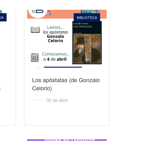
CA
BIBLIOTECA
Los apóstatas (de Gonzalo
s
Celorio)
02 de abril