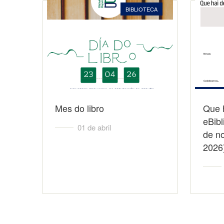
BIBLIOTECA
Mes do libro
Que 
eBib
01 de abril
de no
2026