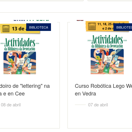
BIBLIOTECA
BIBLIOTE
oiro de "lettering" na
Curso Robótica Lego W
a e en Cee
en Vedra
08 de abril
07 de abril