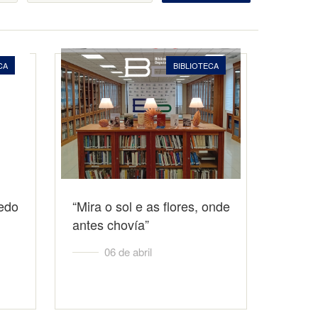
CA
BIBLIOTECA
edo
“Mira o sol e as flores, onde
antes chovía”
06 de abril