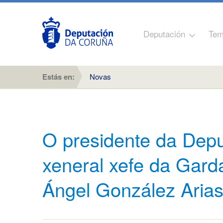
Deputación
Tem
Estás en:
Novas
O presidente da Depu
xeneral xefe da Garda
Ángel González Aria