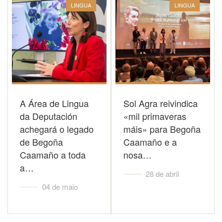
LINGUA
LINGUA
A Área de Lingua
Sol Agra reivindica
da Deputación
«mil primaveras
achegará o legado
máis» para Begoña
de Begoña
Caamaño e a
Caamaño a toda
nosa…
a…
28 de abril
04 de maio