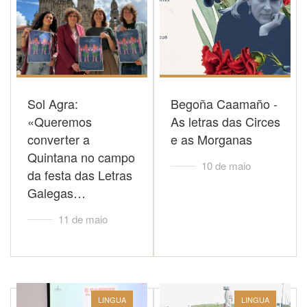
Sol Agra:
Begoña Caamaño -
«Queremos
As letras das Circes
converter a
e as Morganas
Quintana no campo
10 de maio
da festa das Letras
Galegas…
11 de maio
LINGUA
LINGUA