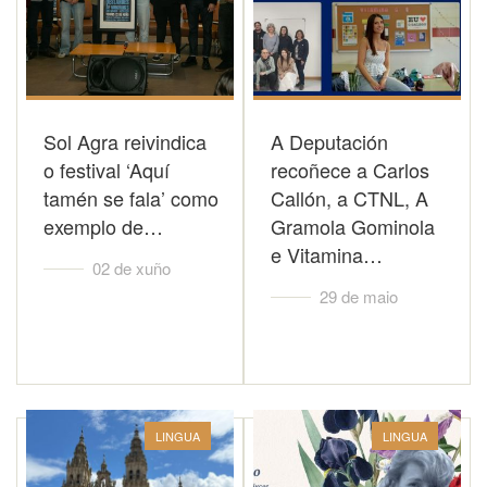
Sol Agra reivindica
A Deputación
o festival ‘Aquí
recoñece a Carlos
tamén se fala’ como
Callón, a CTNL, A
exemplo de…
Gramola Gominola
e Vitamina…
02 de xuño
29 de maio
LINGUA
LINGUA