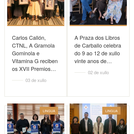
Carlos Callón,
A Praza dos Libros
CTNL, A Gramola
de Carballo celebra
Gominola e
do 9 ao 12 de xullo
Vitamina G reciben
vinte anos de…
os XVII Premios…
02 de xullo
03 de xullo
LINGUA
LINGUA