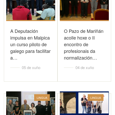
A Deputación
O Pazo de Mariñán
impulsa en Malpica
acolle hoxe o II
un curso piloto de
encontro de
galego para facilitar
profesionais da
a…
normalización…
05 de xuño
04 de xuño
LINGUA
LINGUA