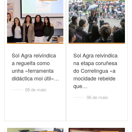
Sol Agra reivindica
Sol Agra reivindica
a regueifa como
na etapa coruñesa
unha «ferramenta
do Correlingua «a
didáctica moi útil»…
mocidade rebelde
que…
08 de maio
06 de maio